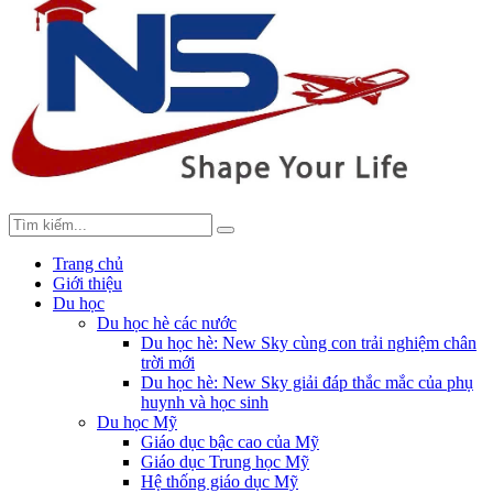
Trang chủ
Giới thiệu
Du học
Du học hè các nước
Du học hè: New Sky cùng con trải nghiệm chân
trời mới
Du học hè: New Sky giải đáp thắc mắc của phụ
huynh và học sinh
Du học Mỹ
Giáo dục bậc cao của Mỹ
Giáo dục Trung học Mỹ
Hệ thống giáo dục Mỹ