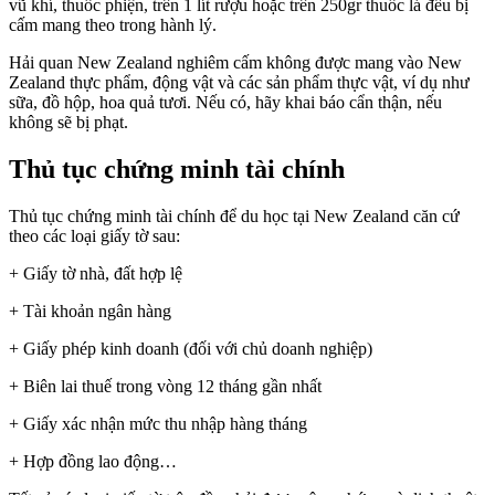
vũ khí, thuốc phiện, trên 1 lít rượu hoặc trên 250gr thuốc lá đều bị
cấm mang theo trong hành lý.
Hải quan New Zealand nghiêm cấm không được mang vào New
Zealand thực phẩm, động vật và các sản phẩm thực vật, ví dụ như
sữa, đồ hộp, hoa quả tươi. Nếu có, hãy khai báo cẩn thận, nếu
không sẽ bị phạt.
Thủ tục chứng minh tài chính
Thủ tục chứng minh tài chính để du học tại New Zealand căn cứ
theo các loại giấy tờ sau:
+ Giấy tờ nhà, đất hợp lệ
+ Tài khoản ngân hàng
+ Giấy phép kinh doanh (đối với chủ doanh nghiệp)
+ Biên lai thuế trong vòng 12 tháng gần nhất
+ Giấy xác nhận mức thu nhập hàng tháng
+ Hợp đồng lao động…