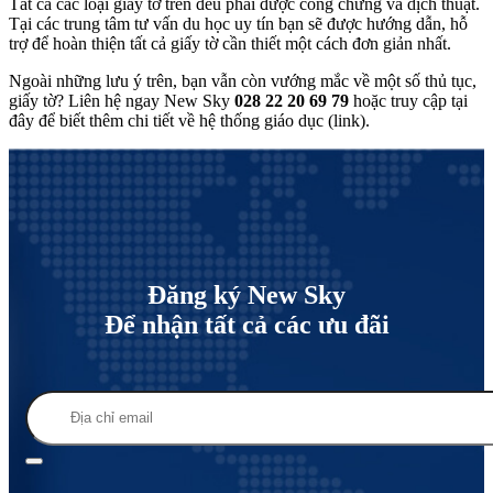
Tất cả các loại giấy tờ trên đều phải được công chứng và dịch thuật.
Tại các trung tâm tư vấn du học uy tín bạn sẽ được hướng dẫn, hỗ
trợ để hoàn thiện tất cả giấy tờ cần thiết một cách đơn giản nhất.
Ngoài những lưu ý trên, bạn vẫn còn vướng mắc về một số thủ tục,
giấy tờ? Liên hệ ngay New Sky
028 22 20 69 79
hoặc truy cập tại
đây để biết thêm chi tiết về hệ thống giáo dục (link).
Đăng ký New Sky
Để nhận tất cả các ưu đãi