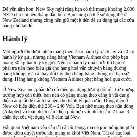
Để yên tâm hơn, New Sky nghĩ rằng bạn có thể mang khoảng 2.000
NZD cho chi tiêu tháng đầu tiên. Bạn cũng có thể sử dụng thẻ ở
New Zealand nhưng cũng nên giữ một ít tiền để sử dụng tại các cửa
hàng nhỏ tại đó.
Hành lý
Một người lớn được phép mang theo 7 kg hành lý xách tay và 20 kg
hành lý ký gửi, nhưng riêng hãng Vietnam Airlines cho phép bạn
mang 30 kg hành lý ký gửi. Nếu có hành lý quá cước thì bạn sẽ
phải trả tiền theo biểu giá cho hàng hoá vận chuyển bằng đường
hàng không, giá cả thay đổi tuỳ theo hãng hàng không mà bạn sử
dụng. Hãng hàng không Vietnam Airlines phạt hàng hoá quá cước.
Ở New Zealand, phần lớn đồ điện gia dụng tương đối rẻ. Trừ những
trường hợp cần thiết, bạn nên cố gắng mang theo càng ít vật dụng
điện càng tốt để tránh trả tiền cho hành lý quá cước. Dòng điện ở
New có hiệu điện thế 230 – 240 Volt. Bạn nhớ mang theo nắn dòng
(Adapter) và loại phích cắm điện phù hợp với phích cắm 2 hoặc 3
chân dẹt của vật dụng và ổ cắm tại New.
Hải quan Việt nam yêu cầu tất cả các băng, đĩa có ghi thông tin phải
được kiểm duyệt trước khi mang ra khỏi Việt Nam. Tất cả các loại