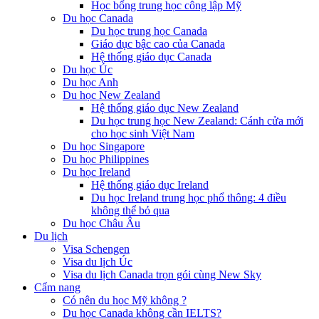
Học bổng trung học công lập Mỹ
Du học Canada
Du học trung học Canada
Giáo dục bậc cao của Canada
Hệ thống giáo dục Canada
Du học Úc
Du học Anh
Du học New Zealand
Hệ thống giáo dục New Zealand
Du học trung học New Zealand: Cánh cửa mới
cho học sinh Việt Nam
Du học Singapore
Du học Philippines
Du học Ireland
Hệ thống giáo dục Ireland
Du học Ireland trung học phổ thông: 4 điều
không thể bỏ qua
Du học Châu Âu
Du lịch
Visa Schengen
Visa du lịch Úc
Visa du lịch Canada trọn gói cùng New Sky
Cẩm nang
Có nên du học Mỹ không ?
Du học Canada không cần IELTS?