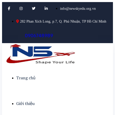
info@newskyedu.org.vn
282 Phan Xích Long, p.7, Q. Phú Nhuận, TP Hồ Chí Minh
0
9
0
6
7
4
8
9
8
9
Trang chủ
Giới thiệu