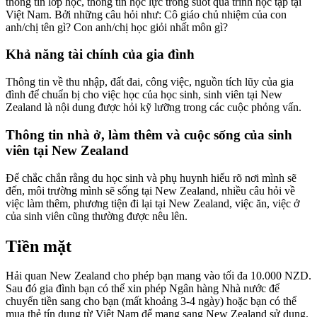
thông tin lớp học, thông tin học lực trong suốt quá trình học tập tại
Việt Nam. Bởi những câu hỏi như: Cô giáo chủ nhiệm của con
anh/chị tên gì? Con anh/chị học giỏi nhất môn gì?
Khả năng tài chính của gia đình
Thông tin về thu nhập, đất đai, công việc, nguồn tích lũy của gia
đình để chuẩn bị cho việc học của học sinh, sinh viên tại New
Zealand là nội dung được hỏi kỹ lưỡng trong các cuộc phỏng vấn.
Thông tin nhà ở, làm thêm và cuộc sống của sinh
viên tại New Zealand
Để chắc chắn rằng du học sinh và phụ huynh hiểu rõ nơi mình sẽ
đến, môi trường mình sẽ sống tại New Zealand, nhiều câu hỏi về
việc làm thêm, phương tiện đi lại tại New Zealand, việc ăn, việc ở
của sinh viên cũng thường được nêu lên.
Tiền mặt
Hải quan New Zealand cho phép bạn mang vào tối đa 10.000 NZD.
Sau đó gia đình bạn có thể xin phép Ngân hàng Nhà nước để
chuyển tiền sang cho bạn (mất khoảng 3-4 ngày) hoặc bạn có thể
mua thẻ tín dụng từ Việt Nam để mang sang New Zealand sử dụng.