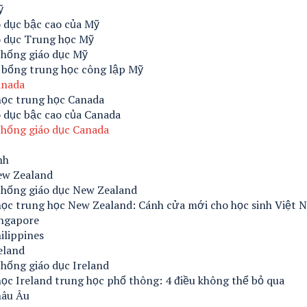
ỹ
 dục bậc cao của Mỹ
o dục Trung học Mỹ
thống giáo dục Mỹ
 bổng trung học công lập Mỹ
anada
học trung học Canada
 dục bậc cao của Canada
thống giáo dục Canada
c
nh
ew Zealand
thống giáo dục New Zealand
học trung học New Zealand: Cánh cửa mới cho học sinh Việt 
ingapore
ilippines
eland
hống giáo dục Ireland
ọc Ireland trung học phổ thông: 4 điều không thể bỏ qua
hâu Âu