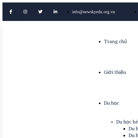
info@newskyedu.org.vn
Trang chủ
Giới thiệu
Du học
Du học h
Du h
Du h