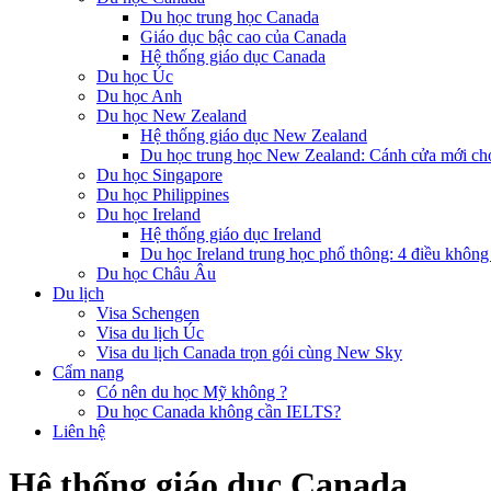
Du học trung học Canada
Giáo dục bậc cao của Canada
Hệ thống giáo dục Canada
Du học Úc
Du học Anh
Du học New Zealand
Hệ thống giáo dục New Zealand
Du học trung học New Zealand: Cánh cửa mới ch
Du học Singapore
Du học Philippines
Du học Ireland
Hệ thống giáo dục Ireland
Du học Ireland trung học phổ thông: 4 điều không
Du học Châu Âu
Du lịch
Visa Schengen
Visa du lịch Úc
Visa du lịch Canada trọn gói cùng New Sky
Cẩm nang
Có nên du học Mỹ không ?
Du học Canada không cần IELTS?
Liên hệ
Hệ thống giáo dục Canada