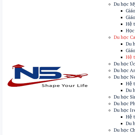
Du học M
Giáo
Giá
Hệ 
Học
Du học C
Du 
Giáo
Hệ 
Du học Ú
Du học A
Du học N
Hệ 
Du 
Du học S
Du học Ph
Du học Ir
Hệ t
Du h
Du học C