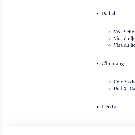
Du lịch
Visa Sch
Visa du lị
Visa du l
Cẩm nang
Có nên du
Du học C
Liên hệ