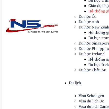
Du học tru
Giáo dục bậ
Hệ thống g
Du học Úc
Du học Anh
Du học New Zeal
Hệ thống g
Du học tru
Du học Singapor
Du học Philippin
Du học Ireland
Hệ thống gi
Du học Irel
Du học Châu Âu
Du lịch
Visa Schengen
Visa du lịch Úc
Visa du lịch Can