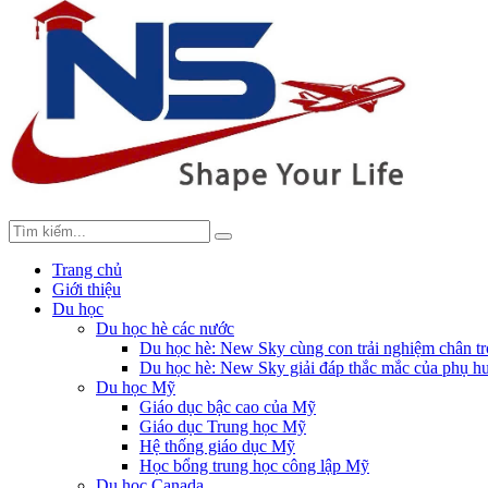
Trang chủ
Giới thiệu
Du học
Du học hè các nước
Du học hè: New Sky cùng con trải nghiệm chân tr
Du học hè: New Sky giải đáp thắc mắc của phụ hu
Du học Mỹ
Giáo dục bậc cao của Mỹ
Giáo dục Trung học Mỹ
Hệ thống giáo dục Mỹ
Học bổng trung học công lập Mỹ
Du học Canada