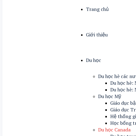
Trang chủ
Giới thiệu
Du học
Du học hè các n
Du học hè: 
Du học hè: 
Du học Mỹ
Giáo dục bậ
Giáo dục T
Hệ thống g
Học bổng t
Du học Canada