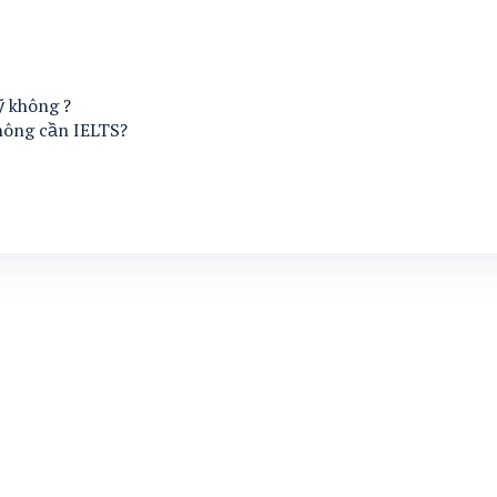
ỹ không ?
hông cần IELTS?