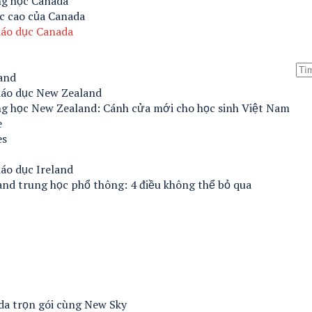
ng học Canada
c cao của Canada
iáo dục Canada
and
iáo dục New Zealand
ng học New Zealand: Cánh cửa mới cho học sinh Việt Nam
e
es
áo dục Ireland
and trung học phổ thông: 4 điều không thể bỏ qua
ada trọn gói cùng New Sky