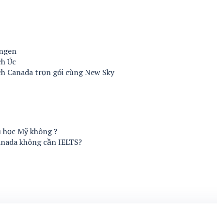
engen
ch Úc
ịch Canada trọn gói cùng New Sky
 học Mỹ không ?
anada không cần IELTS?