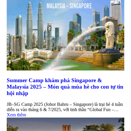
Summer Camp khám phá Singapore &
Malaysia 2025 – Món quà mùa hè cho con tự tin
hội nhập
JB–SG Camp 2025 (Johor Bahru – Singapore) là trại hè 4 tuần
diễn ra vào tháng 6 & 7/2025, với tinh thần “Global Fun –…
Xem thêm