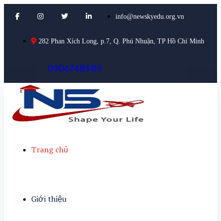
info@newskyedu.org.vn
282 Phan Xích Long, p.7, Q. Phú Nhuận, TP Hồ Chí Minh
0
9
0
6
7
4
8
9
8
9
Trang chủ
Giới thiệu