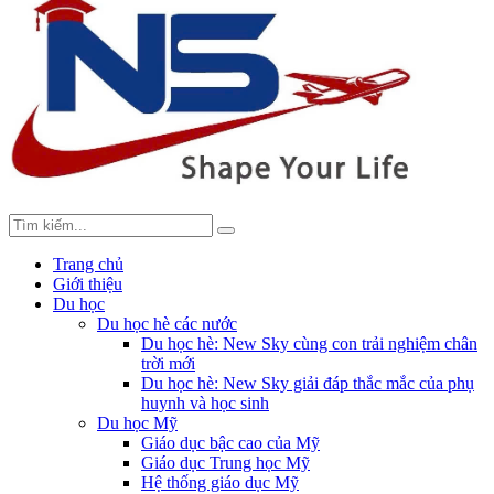
Trang chủ
Giới thiệu
Du học
Du học hè các nước
Du học hè: New Sky cùng con trải nghiệm chân
trời mới
Du học hè: New Sky giải đáp thắc mắc của phụ
huynh và học sinh
Du học Mỹ
Giáo dục bậc cao của Mỹ
Giáo dục Trung học Mỹ
Hệ thống giáo dục Mỹ