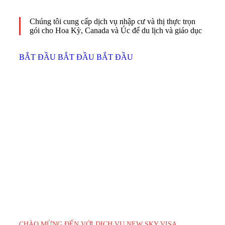
Chúng tôi cung cấp dịch vụ nhập cư và thị thực trọn
gói cho Hoa Kỳ, Canada và Úc để du lịch và giáo dục
BẮT ĐẦU
BẮT ĐẦU
BẮT ĐẦU
CHÀO MỪNG ĐẾN VỚI DỊCH VỤ NEW SKY VISA