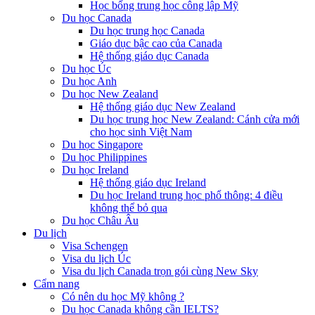
Học bổng trung học công lập Mỹ
Du học Canada
Du học trung học Canada
Giáo dục bậc cao của Canada
Hệ thống giáo dục Canada
Du học Úc
Du học Anh
Du học New Zealand
Hệ thống giáo dục New Zealand
Du học trung học New Zealand: Cánh cửa mới
cho học sinh Việt Nam
Du học Singapore
Du học Philippines
Du học Ireland
Hệ thống giáo dục Ireland
Du học Ireland trung học phổ thông: 4 điều
không thể bỏ qua
Du học Châu Âu
Du lịch
Visa Schengen
Visa du lịch Úc
Visa du lịch Canada trọn gói cùng New Sky
Cẩm nang
Có nên du học Mỹ không ?
Du học Canada không cần IELTS?