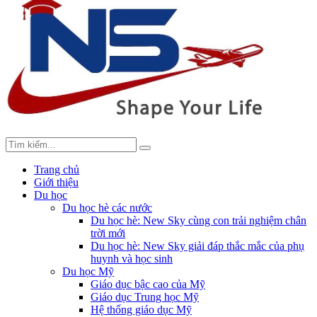
Trang chủ
Giới thiệu
Du học
Du học hè các nước
Du học hè: New Sky cùng con trải nghiệm chân
trời mới
Du học hè: New Sky giải đáp thắc mắc của phụ
huynh và học sinh
Du học Mỹ
Giáo dục bậc cao của Mỹ
Giáo dục Trung học Mỹ
Hệ thống giáo dục Mỹ