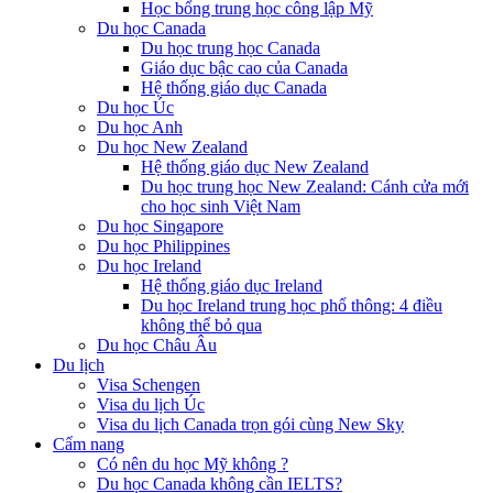
Học bổng trung học công lập Mỹ
Du học Canada
Du học trung học Canada
Giáo dục bậc cao của Canada
Hệ thống giáo dục Canada
Du học Úc
Du học Anh
Du học New Zealand
Hệ thống giáo dục New Zealand
Du học trung học New Zealand: Cánh cửa mới
cho học sinh Việt Nam
Du học Singapore
Du học Philippines
Du học Ireland
Hệ thống giáo dục Ireland
Du học Ireland trung học phổ thông: 4 điều
không thể bỏ qua
Du học Châu Âu
Du lịch
Visa Schengen
Visa du lịch Úc
Visa du lịch Canada trọn gói cùng New Sky
Cẩm nang
Có nên du học Mỹ không ?
Du học Canada không cần IELTS?