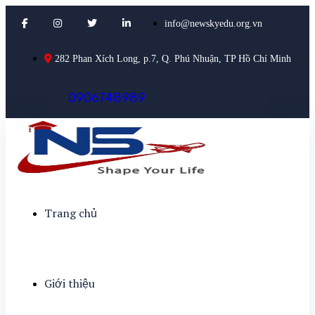
info@newskyedu.org.vn
282 Phan Xích Long, p.7, Q. Phú Nhuận, TP Hồ Chí Minh
0
9
0
6
7
4
8
9
8
9
Trang chủ
Giới thiệu