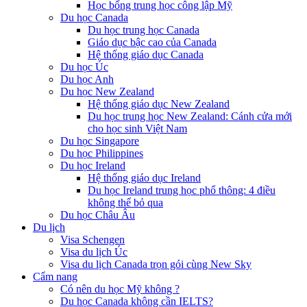
Học bổng trung học công lập Mỹ
Du học Canada
Du học trung học Canada
Giáo dục bậc cao của Canada
Hệ thống giáo dục Canada
Du học Úc
Du học Anh
Du học New Zealand
Hệ thống giáo dục New Zealand
Du học trung học New Zealand: Cánh cửa mới
cho học sinh Việt Nam
Du học Singapore
Du học Philippines
Du học Ireland
Hệ thống giáo dục Ireland
Du học Ireland trung học phổ thông: 4 điều
không thể bỏ qua
Du học Châu Âu
Du lịch
Visa Schengen
Visa du lịch Úc
Visa du lịch Canada trọn gói cùng New Sky
Cẩm nang
Có nên du học Mỹ không ?
Du học Canada không cần IELTS?