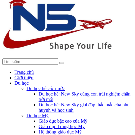
Trang chủ
Giới thiệu
Du học
Du học hè các nước
Du học hè: New Sky cùng con trải nghiệm chân
trời mới
Du học hè: New Sky giải đáp thắc mắc của phụ
huynh và học sinh
Du học Mỹ
Giáo dục bậc cao của Mỹ
Giáo dục Trung học Mỹ
Hệ thống giáo dục Mỹ