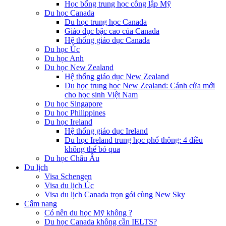
Học bổng trung học công lập Mỹ
Du học Canada
Du học trung học Canada
Giáo dục bậc cao của Canada
Hệ thống giáo dục Canada
Du học Úc
Du học Anh
Du học New Zealand
Hệ thống giáo dục New Zealand
Du học trung học New Zealand: Cánh cửa mới
cho học sinh Việt Nam
Du học Singapore
Du học Philippines
Du học Ireland
Hệ thống giáo dục Ireland
Du học Ireland trung học phổ thông: 4 điều
không thể bỏ qua
Du học Châu Âu
Du lịch
Visa Schengen
Visa du lịch Úc
Visa du lịch Canada trọn gói cùng New Sky
Cẩm nang
Có nên du học Mỹ không ?
Du học Canada không cần IELTS?