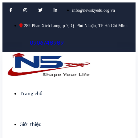
info@newskyedu.org.vn
282 Phan Xích Long, p.7, Q. Phú Nhuận, TP Hồ Chí Minh
0
9
0
6
7
4
8
9
8
9
Trang chủ
Giới thiệu