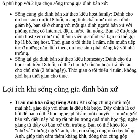
ở phù hợp với 2 lựa chọn sống trong gia đình bản xứ:
Sống cùng gia đình bản xứ theo kiểu host family: Dành cho
du học sinh dưới 18 tuổi, mang tính chất như một gia đình
giám hộ, bạn sẽ ở chung với một gia đình người bản xứ với
phòng riêng có Internet, điện, nước, ăn uống. Bạn sẽ được gia
đình host xem như một thành viên gia đình và bạn có thể gọi
họ là bố, mẹ host. Thời gian ở tối thiểu 1 năm, nếu muốn tiếp
tục ở những năm tiếp theo, du học sinh phải đăng ký với nhà
trường.
Sống tại gia đình bản xứ theo kiểu homestay: Dành cho du
học sinh trên 18 tuổi, có thể chọn tự nấu ăn hoặc trả tiền ăn
cho chủ nhà (2 bữa/ngày). Thời gian ở tối thiểu 4 tuần, không
giới hạn thời gian cho thuê.
Lợi ích khi sống cùng gia đình bản xứ
Trau dồi khả năng tiếng Anh:
Khi sống chung dưới một
mái nhà, giao tiếp với nhau là điều bắt buộc. Đây chính là cơ
hội để bạn có thể học nghe, phát âm, nói chuyện… như người
bản xứ, điều này hỗ trợ rất nhiều trong quá trình học tập, nghe
giảng từ thầy cô bản xứ trên trường. Bạn có thể khéo léo
“nhờ vả” những người anh, chị, em sống cùng nhà dạy tiếng
Anh, giúp tình cảm thêm khăng khít, đồng thời cũng góp