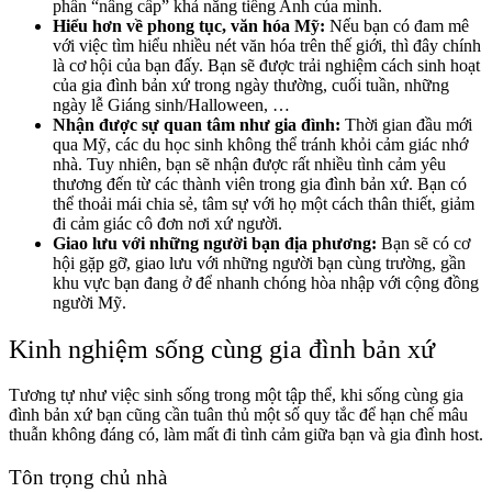
phần “nâng cấp” khả năng tiếng Anh của mình.
Hiểu hơn về phong tục, văn hóa Mỹ:
Nếu bạn có đam mê
với việc tìm hiểu nhiều nét văn hóa trên thế giới, thì đây chính
là cơ hội của bạn đấy. Bạn sẽ được trải nghiệm cách sinh hoạt
của gia đình bản xứ trong ngày thường, cuối tuần, những
ngày lễ Giáng sinh/Halloween, …
Nhận được sự quan tâm như gia đình:
Thời gian đầu mới
qua Mỹ, các du học sinh không thể tránh khỏi cảm giác nhớ
nhà. Tuy nhiên, bạn sẽ nhận được rất nhiều tình cảm yêu
thương đến từ các thành viên trong gia đình bản xứ. Bạn có
thể thoải mái chia sẻ, tâm sự với họ một cách thân thiết, giảm
đi cảm giác cô đơn nơi xứ người.
Giao lưu với những người bạn địa phương:
Bạn sẽ có cơ
hội gặp gỡ, giao lưu với những người bạn cùng trường, gần
khu vực bạn đang ở để nhanh chóng hòa nhập với cộng đồng
người Mỹ.
Kinh nghiệm sống cùng gia đình bản xứ
Tương tự như việc sinh sống trong một tập thể, khi sống cùng gia
đình bản xứ bạn cũng cần tuân thủ một số quy tắc để hạn chế mâu
thuẫn không đáng có, làm mất đi tình cảm giữa bạn và gia đình host.
Tôn trọng chủ nhà