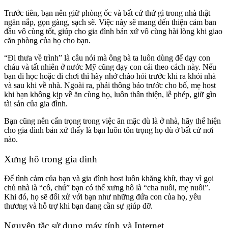
Trước tiên, bạn nên giữ phòng ốc và bất cứ thứ gì trong nhà thật
ngăn nắp, gọn gàng, sạch sẽ. Việc này sẽ mang đến thiện cảm ban
đầu vô cùng tốt, giúp cho gia đình bản xứ vô cùng hài lòng khi giao
căn phòng của họ cho bạn.
“Đi thưa về trình” là câu nói mà ông bà ta luôn dùng để dạy con
cháu và tất nhiên ở nước Mỹ cũng dạy con cái theo cách này. Nếu
bạn đi học hoặc đi chơi thì hãy nhớ chào hỏi trước khi ra khỏi nhà
và sau khi về nhà. Ngoài ra, phải thông báo trước cho bố, mẹ host
khi bạn không kịp về ăn cùng họ, luôn thân thiện, lễ phép, giữ gìn
tài sản của gia đình.
Bạn cũng nên cẩn trọng trong việc ăn mặc dù là ở nhà, hãy thể hiện
cho gia đình bản xứ thấy là bạn luôn tôn trọng họ dù ở bất cứ nơi
nào.
Xưng hô trong gia đình
Để tình cảm của bạn và gia đình host luôn khăng khít, thay vì gọi
chủ nhà là “cô, chú” bạn có thể xưng hô là “cha nuôi, mẹ nuôi”.
Khi đó, họ sẽ đối xử với bạn như những đứa con của họ, yêu
thương và hỗ trợ khi bạn đang cần sự giúp đỡ.
Nguyên tắc sử dụng máy tính và Internet