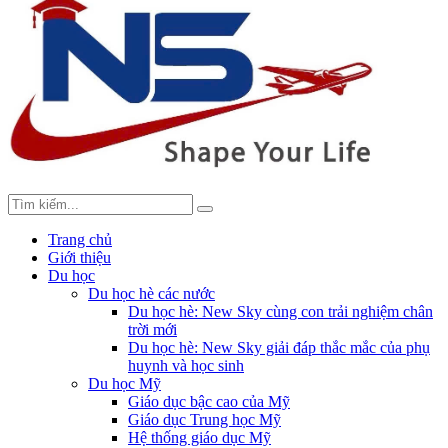
Trang chủ
Giới thiệu
Du học
Du học hè các nước
Du học hè: New Sky cùng con trải nghiệm chân
trời mới
Du học hè: New Sky giải đáp thắc mắc của phụ
huynh và học sinh
Du học Mỹ
Giáo dục bậc cao của Mỹ
Giáo dục Trung học Mỹ
Hệ thống giáo dục Mỹ