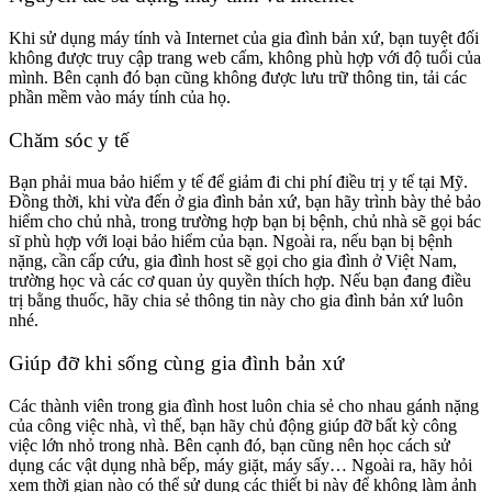
Khi sử dụng máy tính và Internet của gia đình bản xứ, bạn tuyệt đối
không được truy cập trang web cấm, không phù hợp với độ tuổi của
mình. Bên cạnh đó bạn cũng không được lưu trữ thông tin, tải các
phần mềm vào máy tính của họ.
Chăm sóc y tế
Bạn phải mua bảo hiểm y tế để giảm đi chi phí điều trị y tế tại Mỹ.
Đồng thời, khi vừa đến ở gia đình bản xứ, bạn hãy trình bày thẻ bảo
hiểm cho chủ nhà, trong trường hợp bạn bị bệnh, chủ nhà sẽ gọi bác
sĩ phù hợp với loại bảo hiểm của bạn. Ngoài ra, nếu bạn bị bệnh
nặng, cần cấp cứu, gia đình host sẽ gọi cho gia đình ở Việt Nam,
trường học và các cơ quan ủy quyền thích hợp. Nếu bạn đang điều
trị bằng thuốc, hãy chia sẻ thông tin này cho gia đình bản xứ luôn
nhé.
Giúp đỡ khi sống cùng gia đình bản xứ
Các thành viên trong gia đình host luôn chia sẻ cho nhau gánh nặng
của công việc nhà, vì thế, bạn hãy chủ động giúp đỡ bất kỳ công
việc lớn nhỏ trong nhà. Bên cạnh đó, bạn cũng nên học cách sử
dụng các vật dụng nhà bếp, máy giặt, máy sấy… Ngoài ra, hãy hỏi
xem thời gian nào có thể sử dụng các thiết bị này để không làm ảnh