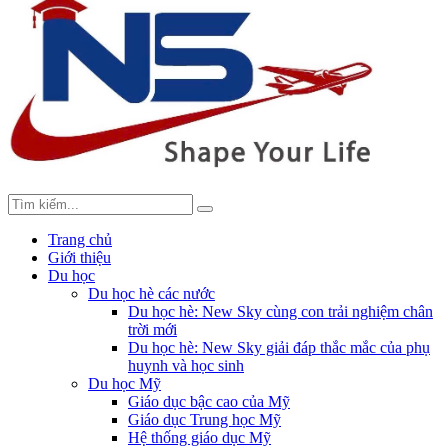
Trang chủ
Giới thiệu
Du học
Du học hè các nước
Du học hè: New Sky cùng con trải nghiệm chân
trời mới
Du học hè: New Sky giải đáp thắc mắc của phụ
huynh và học sinh
Du học Mỹ
Giáo dục bậc cao của Mỹ
Giáo dục Trung học Mỹ
Hệ thống giáo dục Mỹ