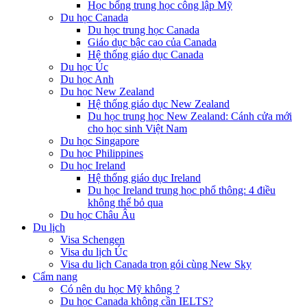
Học bổng trung học công lập Mỹ
Du học Canada
Du học trung học Canada
Giáo dục bậc cao của Canada
Hệ thống giáo dục Canada
Du học Úc
Du học Anh
Du học New Zealand
Hệ thống giáo dục New Zealand
Du học trung học New Zealand: Cánh cửa mới
cho học sinh Việt Nam
Du học Singapore
Du học Philippines
Du học Ireland
Hệ thống giáo dục Ireland
Du học Ireland trung học phổ thông: 4 điều
không thể bỏ qua
Du học Châu Âu
Du lịch
Visa Schengen
Visa du lịch Úc
Visa du lịch Canada trọn gói cùng New Sky
Cẩm nang
Có nên du học Mỹ không ?
Du học Canada không cần IELTS?