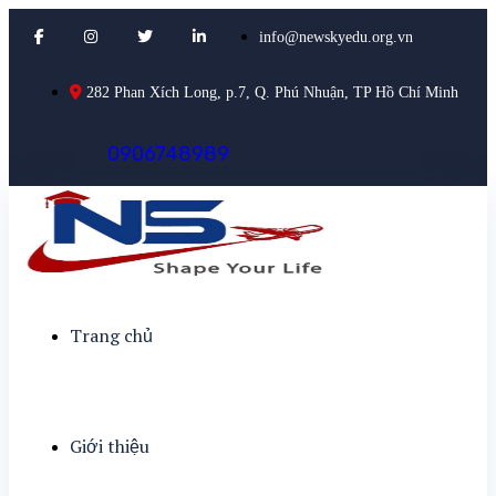
info@newskyedu.org.vn
282 Phan Xích Long, p.7, Q. Phú Nhuận, TP Hồ Chí Minh
0
9
0
6
7
4
8
9
8
9
Trang chủ
Giới thiệu