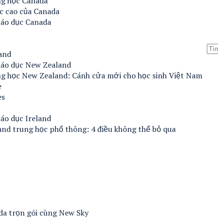
ng học Canada
c cao của Canada
iáo dục Canada
and
iáo dục New Zealand
ng học New Zealand: Cánh cửa mới cho học sinh Việt Nam
e
es
áo dục Ireland
and trung học phổ thông: 4 điều không thể bỏ qua
ada trọn gói cùng New Sky