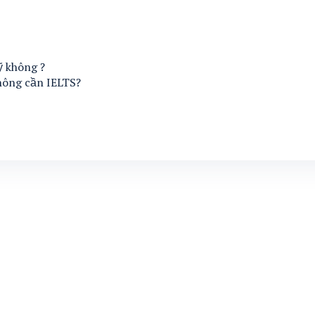
ỹ không ?
hông cần IELTS?