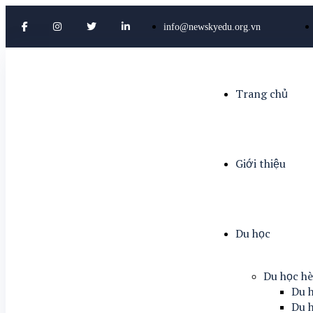
info@newskyedu.org.vn
Trang chủ
Giới thiệu
Du học
Du học h
Du h
Du h