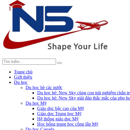
Trang chủ
Giới thiệu
Du học
Du học hè các nước
Du học hè: New Sky cùng con trải nghiệm chân tr
Du học hè: New Sky giải đáp thắc mắc của phụ hu
Du học Mỹ
Giáo dục bậc cao của Mỹ
Giáo dục Trung học Mỹ
Hệ thống giáo dục Mỹ
Học bổng trung học công lập Mỹ
Du học Canada