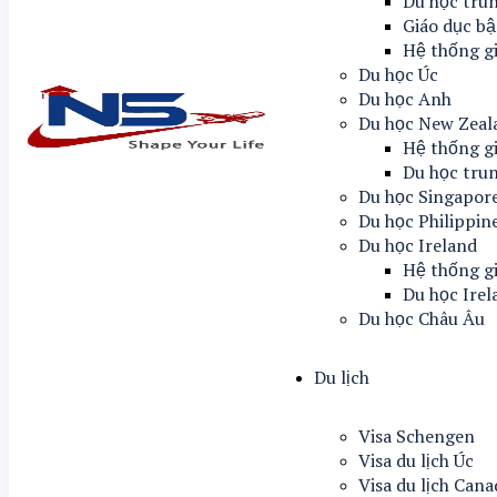
Du học tru
Giáo dục bậ
Hệ thống g
Du học Úc
Du học Anh
Du học New Zeal
Hệ thống g
Du học tru
Du học Singapor
Du học Philippin
Du học Ireland
Hệ thống gi
Du học Irel
Du học Châu Âu
Du lịch
Visa Schengen
Visa du lịch Úc
Visa du lịch Can