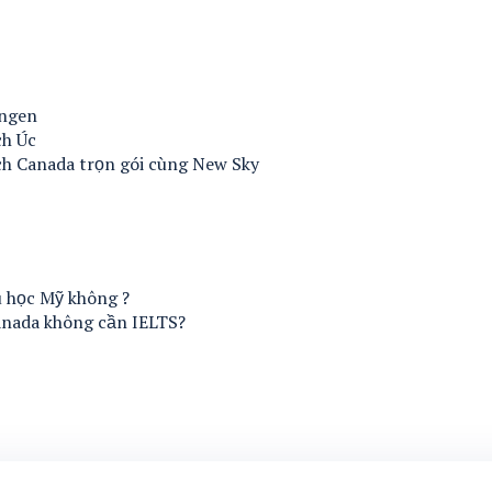
engen
ch Úc
ịch Canada trọn gói cùng New Sky
 học Mỹ không ?
anada không cần IELTS?