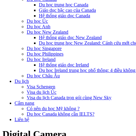
Du học trung học Canada
Giáo dục bậc cao của Canada
Hệ thống giáo dục Canada
Du học Úc
Du học Anh
Du học New Zealand
Hệ thống giáo dục New Zealand
Du học trung học New Zealand: Cánh cửa mới ch
Du học Singapore
Du học Philippines
Du học Ireland
Hệ thống giáo dục Ireland
Du học Ireland trung học phổ thông: 4 điều không
Du học Châu Âu
Du lịch
Visa Schengen
Visa du lịch Úc
Visa du lịch Canada trọn gói cùng New Sky
Cẩm nang
Có nên du học Mỹ không ?
Du học Canada không cần IELTS?
Liên hệ
Digital Camera