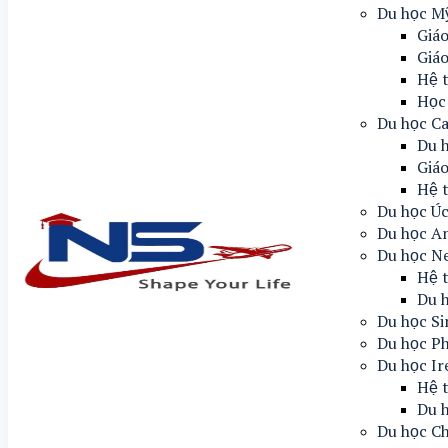
Du học M
Giáo
Giá
Hệ 
Học
Du học C
Du 
Giáo
Hệ 
Du học Ú
Du học A
Du học N
Hệ 
Du 
Du học S
Du học Ph
Du học Ir
Hệ t
Du h
Du học C