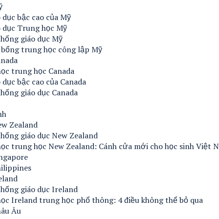
ỹ
 dục bậc cao của Mỹ
o dục Trung học Mỹ
thống giáo dục Mỹ
 bổng trung học công lập Mỹ
anada
học trung học Canada
 dục bậc cao của Canada
thống giáo dục Canada
c
nh
ew Zealand
thống giáo dục New Zealand
học trung học New Zealand: Cánh cửa mới cho học sinh Việt 
ingapore
ilippines
eland
hống giáo dục Ireland
ọc Ireland trung học phổ thông: 4 điều không thể bỏ qua
hâu Âu