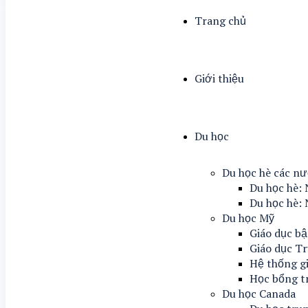
Trang chủ
Giới thiệu
Du học
Du học hè các n
Du học hè: 
Du học hè: 
Du học Mỹ
Giáo dục bậ
Giáo dục T
Hệ thống g
Học bổng t
Du học Canada