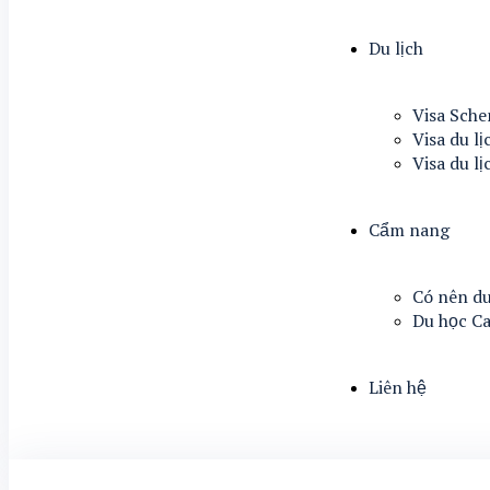
Du lịch
Visa Sch
Visa du lị
Visa du l
Cẩm nang
Có nên du
Du học C
Liên hệ