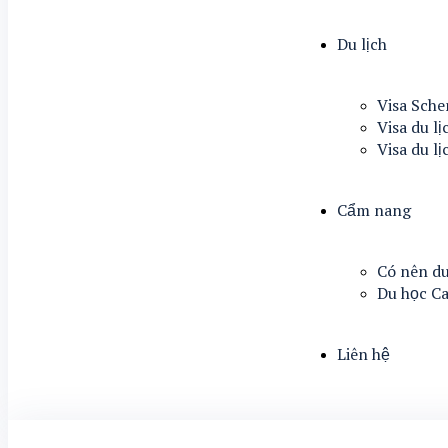
Du lịch
Visa Sch
Visa du lị
Visa du l
Cẩm nang
Có nên du
Du học C
Liên hệ