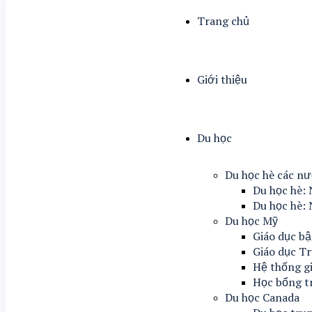
Trang chủ
Giới thiệu
Du học
Du học hè các n
Du học hè: 
Du học hè: 
Du học Mỹ
Giáo dục bậ
Giáo dục T
Hệ thống g
Học bổng t
Du học Canada