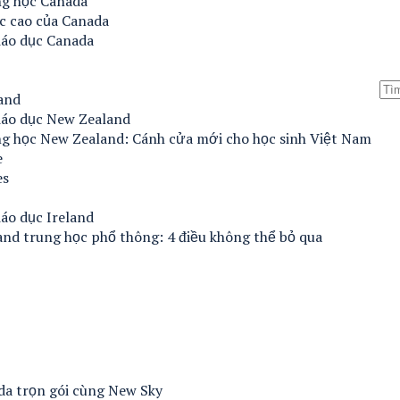
ng học Canada
c cao của Canada
iáo dục Canada
and
iáo dục New Zealand
ng học New Zealand: Cánh cửa mới cho học sinh Việt Nam
e
es
áo dục Ireland
and trung học phổ thông: 4 điều không thể bỏ qua
ada trọn gói cùng New Sky