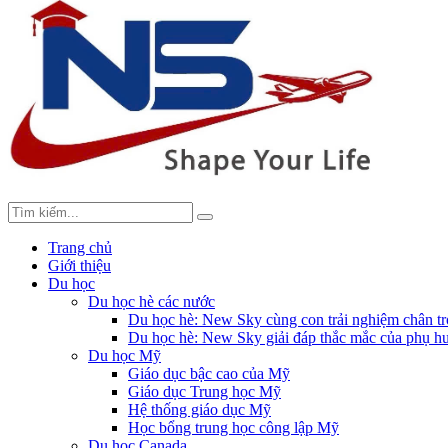
Trang chủ
Giới thiệu
Du học
Du học hè các nước
Du học hè: New Sky cùng con trải nghiệm chân tr
Du học hè: New Sky giải đáp thắc mắc của phụ hu
Du học Mỹ
Giáo dục bậc cao của Mỹ
Giáo dục Trung học Mỹ
Hệ thống giáo dục Mỹ
Học bổng trung học công lập Mỹ
Du học Canada