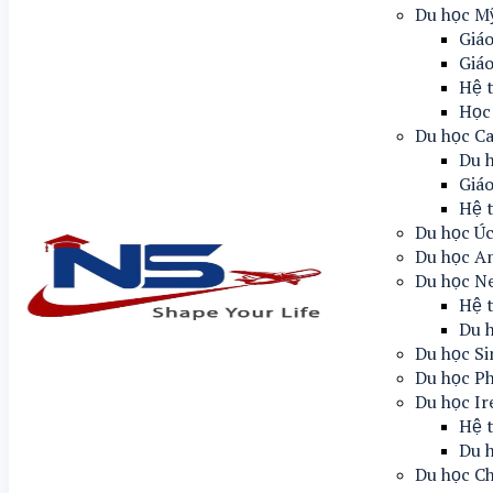
Du học M
Giáo
Giá
Hệ 
Học
Du học C
Du 
Giáo
Hệ 
Du học Ú
Du học A
Du học N
Hệ 
Du 
Du học S
Du học Ph
Du học Ir
Hệ t
Du h
Du học C