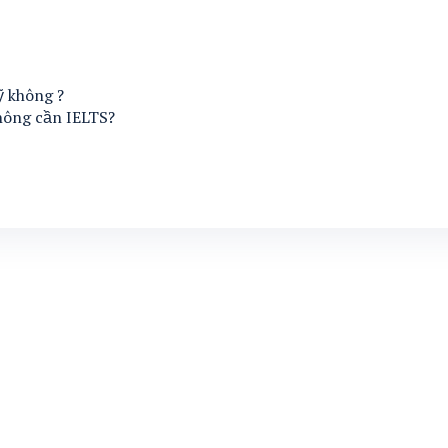
ỹ không ?
hông cần IELTS?