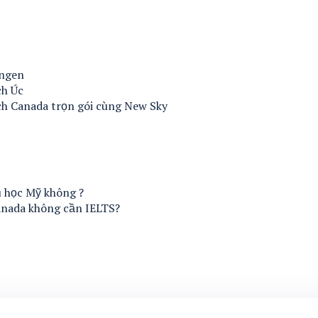
engen
ch Úc
ịch Canada trọn gói cùng New Sky
 học Mỹ không ?
anada không cần IELTS?