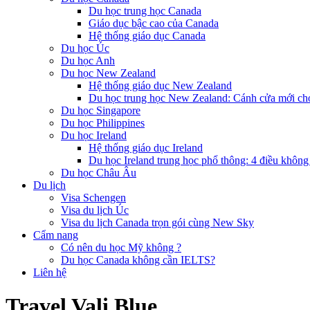
Du học trung học Canada
Giáo dục bậc cao của Canada
Hệ thống giáo dục Canada
Du học Úc
Du học Anh
Du học New Zealand
Hệ thống giáo dục New Zealand
Du học trung học New Zealand: Cánh cửa mới ch
Du học Singapore
Du học Philippines
Du học Ireland
Hệ thống giáo dục Ireland
Du học Ireland trung học phổ thông: 4 điều không
Du học Châu Âu
Du lịch
Visa Schengen
Visa du lịch Úc
Visa du lịch Canada trọn gói cùng New Sky
Cẩm nang
Có nên du học Mỹ không ?
Du học Canada không cần IELTS?
Liên hệ
Travel Vali Blue