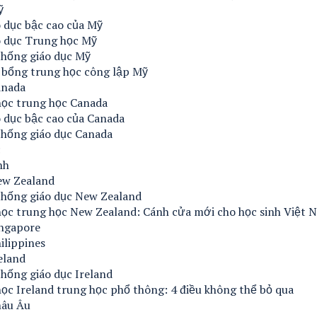
ỹ
 dục bậc cao của Mỹ
o dục Trung học Mỹ
thống giáo dục Mỹ
 bổng trung học công lập Mỹ
anada
học trung học Canada
 dục bậc cao của Canada
thống giáo dục Canada
c
nh
ew Zealand
thống giáo dục New Zealand
học trung học New Zealand: Cánh cửa mới cho học sinh Việt 
ingapore
ilippines
eland
hống giáo dục Ireland
ọc Ireland trung học phổ thông: 4 điều không thể bỏ qua
hâu Âu