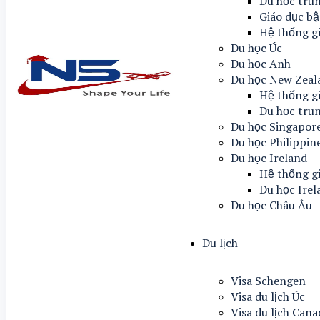
Du học tru
Giáo dục bậ
Hệ thống g
Du học Úc
Du học Anh
Du học New Zeal
Hệ thống g
Du học tru
Du học Singapor
Du học Philippin
Du học Ireland
Hệ thống gi
Du học Irel
Du học Châu Âu
Du lịch
Visa Schengen
Visa du lịch Úc
Visa du lịch Can