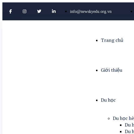
info@newskyedu.org.vn
Trang chủ
Giới thiệu
Du học
Du học h
Du h
Du h