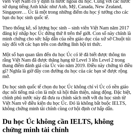
viên Việt Nam có ý định ra nước ngoài du học. Cùng với các nước
sử dụng tiếng Anh khác như Anh, Mỹ, Canada, New Zealand,
Singapore… Úc là một trong những điểm du học ý tưởng cho các
bạn du học sinh quốc tế.
Theo thống kê, số lượng học sinh – sinh viên Việt Nam năm 2017
đăng ký nhập học Úc đứng thứ 8 trên thế giới. Con số này chính là
minh chứng cho sức hấp dẫn của nền giáo dục của xứ sở Chuột túi
này đối với các bạn trên con đường lĩnh hội tri thức.
Một số bạn quan tâm đến du học Úc có lẽ đã biết được thông tin
rằng Việt Nam đã được thăng hạng từ Level 3 lên Level 2 trong
thang điểm đánh giá của Úc vào năm 2019. Điều này chứng tỏ điều
gì? Nghĩa là giờ đây con đường du học của các bạn sẽ được rộng
mở.
Du học sinh quốc tế chọn du học Úc không chỉ vì Úc có nền giáo
dục nổi tiếng mà còn là một xã hội thân thiện, năng động. Đặc biệt,
chính phủ nước này đã đưa ra chính sách mới với du học sinh từ
Việt Nam về điều kiện du học Úc. Đó là không bắt buộc IELTS,
không chứng minh tài chính cùng cơ hội định cư hấp dẫn.
Du học Úc không cần IELTS, không
chứng minh tài chính