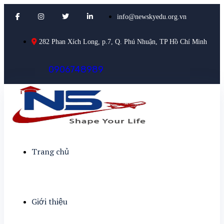
info@newskyedu.org.vn
282 Phan Xích Long, p.7, Q. Phú Nhuận, TP Hồ Chí Minh
0
9
0
6
7
4
8
9
8
9
Trang chủ
Giới thiệu