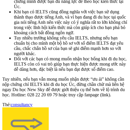
chứng minh được bạn đủ năng lực để theo học kiến thức tại
Úc.
Khi bạn có IELTS cũng đồng nghĩa với việc bạn sử dụng
thành thạo được tiếng Anh, và vì bạn đang đi du học tại quốc
gia nói tiếng Anh nên việc này có ý nghĩa rất to lớn không chỉ
trong việc lĩnh hội kiến thức mà còn giúp ích cho bạn phá bỏ
khoảng cách bất đồng ngôn ngữ.
Tuy nhiều trường không yêu cầu IELTS, nhưng nếu bạn
chuẩn bị cho mình một bộ hồ sơ với số điểm IELTS đạt yêu
cầu, chắc chắn hồ sơ của bạn sẽ ghi điểm mạnh hơn so với
người khác.
Đối với các bạn có mong muốn nhận học bổng khi đi du học,
IELTS còn có vai trò giúp bạn thực hiện được mong ước này
dễ dàng hơn, đặc biệt là nếu bạn đạt được số điểm cao.
Tuy nhiên, nếu bạn vẫn mong muốn nhận được “ưu ái” không cần
nộp chứng chỉ IELTS khi đi du học Úc, đừng chần chừ mà liên hệ
ngay Du học New Sky để được giới thiệu cụ thể hơn về lộ trình du
học. Hotline: 028 22 20 69 79 hoặc truy cập fanpage (link).
Thẻ:
consultancy