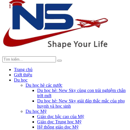
Trang chủ
Giới thiệu
Du học
Du học hè các nước
Du học hè: New Sky cùng con trải nghiệm chân
trời mới
Du học hè: New Sky giải đáp thắc mắc của phụ
huynh và học sinh
Du học Mỹ
Giáo dục bậc cao của Mỹ
Giáo dục Trung học Mỹ
Hệ thống giáo dục Mỹ