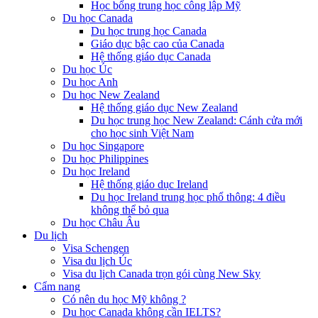
Học bổng trung học công lập Mỹ
Du học Canada
Du học trung học Canada
Giáo dục bậc cao của Canada
Hệ thống giáo dục Canada
Du học Úc
Du học Anh
Du học New Zealand
Hệ thống giáo dục New Zealand
Du học trung học New Zealand: Cánh cửa mới
cho học sinh Việt Nam
Du học Singapore
Du học Philippines
Du học Ireland
Hệ thống giáo dục Ireland
Du học Ireland trung học phổ thông: 4 điều
không thể bỏ qua
Du học Châu Âu
Du lịch
Visa Schengen
Visa du lịch Úc
Visa du lịch Canada trọn gói cùng New Sky
Cẩm nang
Có nên du học Mỹ không ?
Du học Canada không cần IELTS?