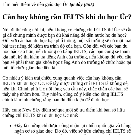
Tìm hiểu thêm về nền giáo dục Úc
tại đây (link)
Cần hay không cần IELTS khi du học Úc?
Nói đi thì cũng nói lại, nếu không có chứng chỉ IELTS thì Úc sẽ cần
gì để chứng minh được bạn đủ khả năng để đến nước họ du học?
Đối với các bạn du học bậc phổ thông, một số trường sẽ có một loại
bài test riêng để kiểm tra trình độ của bạn. Còn đối với các bạn du
học bậc cao hơn, nếu không có bằng IELTS, các bạn cũng sẽ tham
gia một kỳ thi kiểm tra tiếng Anh của trường, nếu không đủ yêu cầu,
bạn sẽ phải tham gia khóa học tiếng Anh do trường tổ chức hoặc tại
một tổ chức giáo dục liên kết.
Có nhiều ý kiến trái chiều xung quanh việc cần hay không cần
IELTS khi du học Úc. Để lấy được chứng chỉ IELTS là không dễ,
nên khi Chính phủ Úc nới lỏng yêu cầu này, chắc chắn các bạn sẽ
thấy nhẹ nhõm hơn. Tuy nhiên, cũng có ý kiến cho rằng IELTS
chính là minh chứng rằng bạn đủ điều kiện để đi du học.
Hãy cùng New Sky điểm sơ qua một số ưu điểm khi bạn sở hữu
chứng chỉ IELTS khi đi du học Úc nhé:
Đây là chứng chỉ được công nhận tại nhiều quốc gia và hàng
ngàn cơ sở giáo dục. Do đó, việc sở hữu chứng chỉ IELTS sẽ