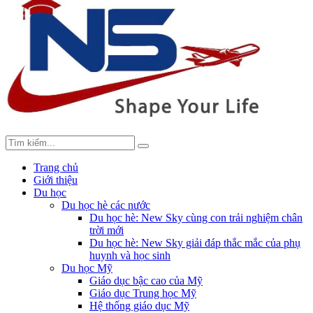
Trang chủ
Giới thiệu
Du học
Du học hè các nước
Du học hè: New Sky cùng con trải nghiệm chân
trời mới
Du học hè: New Sky giải đáp thắc mắc của phụ
huynh và học sinh
Du học Mỹ
Giáo dục bậc cao của Mỹ
Giáo dục Trung học Mỹ
Hệ thống giáo dục Mỹ