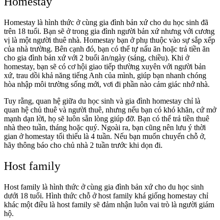
Homestay
Homestay là hình thức ở cùng gia đình bản xứ cho du học sinh đã
trên 18 tuổi. Bạn sẽ ở trong gia đình người bản xứ nhưng với cương
vị là một người thuê nhà. Homestay bạn ở phụ thuộc vào sự sắp xếp
của nhà trường. Bên cạnh đó, bạn có thể tự nấu ăn hoặc trả tiền ăn
cho gia đình bản xứ với 2 buổi ăn/ngày (sáng, chiều). Khi ở
homestay, bạn sẽ có cơ hội giao tiếp thường xuyên với người bản
xứ, trau dồi khả năng tiếng Anh của mình, giúp bạn nhanh chóng
hòa nhập môi trường sống mới, vơi đi phần nào cảm giác nhớ nhà.
Tuy rằng, quan hệ giữa du học sinh và gia đình homestay chỉ là
quan hệ chủ thuê và người thuê, nhưng nếu bạn có khó khăn, cứ mở
mạnh dạn lời, họ sẽ luôn sẵn lòng giúp đỡ. Bạn có thể trả tiền thuê
nhà theo tuần, tháng hoặc quý. Ngoài ra, bạn cũng nên lưu ý thời
gian ở homestay tối thiểu là 4 tuần. Nếu bạn muốn chuyển chỗ ở,
hãy thông báo cho chủ nhà 2 tuần trước khi dọn đi.
Host family
Host family là hình thức ở cùng gia đình bản xứ cho du học sinh
dưới 18 tuổi. Hình thức chỗ ở host family khá giống homestay chỉ
khác một điều là host family sẽ đảm nhận luôn vai trò là người giám
hộ.