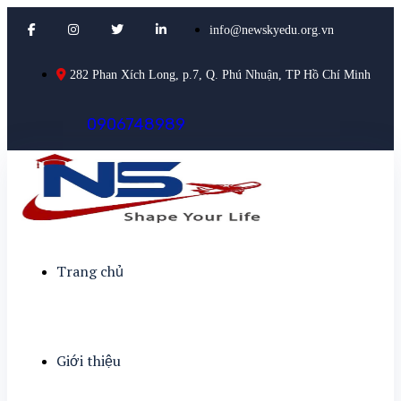
info@newskyedu.org.vn
282 Phan Xích Long, p.7, Q. Phú Nhuận, TP Hồ Chí Minh
0
9
0
6
7
4
8
9
8
9
Trang chủ
Giới thiệu