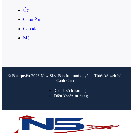
Úc
Châu Âu
Canada
Mỹ
© Bản quyền 2023 New Sky. Bảo lưu mọi quyền . Thiết kế web bởi
Cánh Cam
Chính sách bảo mật
Điều khoản sử dụng