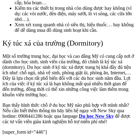
cắp, hỏa hoạn…
Kiểm tra các thiết bị trong nhà còn dùng được hay không (ví
dụ: các vòi nước, đèn điện, máy sưởi, lò vi sóng, các cửa lớn
nhỏ…).
Xem xét xung quanh nhà có siêu thị, hiệu thuốc… hay không
để dễ dàng mua đồ dùng sinh hoạt khi cần.
Ký túc xá của trường (Dormitory)
Một số trường trung học, đại học và cao đẳng Mỹ có cung cấp nơi ở
dành cho học sinh, sinh viên của trường, đó chính là ký túc xá
(dormitory). Du học sinh ở ký túc xá được trang bị khá đầy đủ tiện
ích như: chỗ ngủ, nhà vệ sinh, phòng giặt ủi, phòng ăn, Internet,…
Đây là lựa chọn rất phổ biến đối với các du hoc sinh năm đầu. Lợi
ích của việc ở ký túc xá là bạn không mất quá nhiều thời gian để
đến trường, đồng thời có thể xin những công việc làm thêm trong
khuôn viên trường học.
Bạn thấy hình thức chỗ ở du học Mỹ nào phù hợp với mình nhất?
Nếu cần biết thêm thông tin hãy liên hệ ngay với New Sky qua
hotline: 0908441286 hoặc qua fanpage
Du học New Sky
để được
các tư vấn viên giàu kinh nghiệm hỗ trợ miễn phí nhé!
[super_form id=”446″]