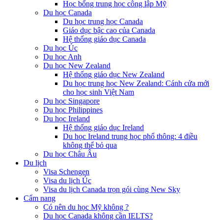
Học bổng trung học công lập Mỹ
Du học Canada
Du học trung học Canada
Giáo dục bậc cao của Canada
Hệ thống giáo dục Canada
Du học Úc
Du học Anh
Du học New Zealand
Hệ thống giáo dục New Zealand
Du học trung học New Zealand: Cánh cửa mới
cho học sinh Việt Nam
Du học Singapore
Du học Philippines
Du học Ireland
Hệ thống giáo dục Ireland
Du học Ireland trung học phổ thông: 4 điều
không thể bỏ qua
Du học Châu Âu
Du lịch
Visa Schengen
Visa du lịch Úc
Visa du lịch Canada trọn gói cùng New Sky
Cẩm nang
Có nên du học Mỹ không ?
Du học Canada không cần IELTS?