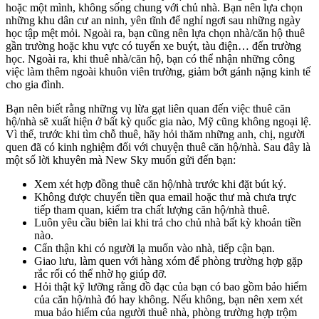
hoặc một mình, không sống chung với chủ nhà. Bạn nên lựa chọn
những khu dân cư an ninh, yên tĩnh để nghỉ ngơi sau những ngày
học tập mệt mỏi. Ngoài ra, bạn cũng nên lựa chọn nhà/căn hộ thuê
gần trường hoặc khu vực có tuyến xe buýt, tàu điện… đến trường
học. Ngoài ra, khi thuê nhà/căn hộ, bạn có thể nhận những công
việc làm thêm ngoài khuôn viên trường, giảm bớt gánh nặng kinh tế
cho gia đình.
Bạn nên biết rằng những vụ lừa gạt liên quan đến việc thuê căn
hộ/nhà sẽ xuất hiện ở bất kỳ quốc gia nào, Mỹ cũng không ngoại lệ.
Vì thế, trước khi tìm chỗ thuê, hãy hỏi thăm những anh, chị, người
quen đã có kinh nghiệm đối với chuyện thuê căn hộ/nhà. Sau đây là
một số lời khuyên mà New Sky muốn gửi đến bạn:
Xem xét hợp đồng thuê căn hộ/nhà trước khi đặt bút ký.
Không được chuyển tiền qua email hoặc thư mà chưa trực
tiếp tham quan, kiểm tra chất lượng căn hộ/nhà thuê.
Luôn yêu cầu biên lai khi trả cho chủ nhà bất kỳ khoản tiền
nào.
Cẩn thận khi có người lạ muốn vào nhà, tiếp cận bạn.
Giao lưu, làm quen với hàng xóm để phòng trường hợp gặp
rắc rối có thể nhờ họ giúp đỡ.
Hỏi thật kỹ lưỡng rằng đồ đạc của bạn có bao gồm bảo hiểm
của căn hộ/nhà đó hay không. Nếu không, bạn nên xem xét
mua bảo hiểm của người thuê nhà, phòng trường hợp trộm