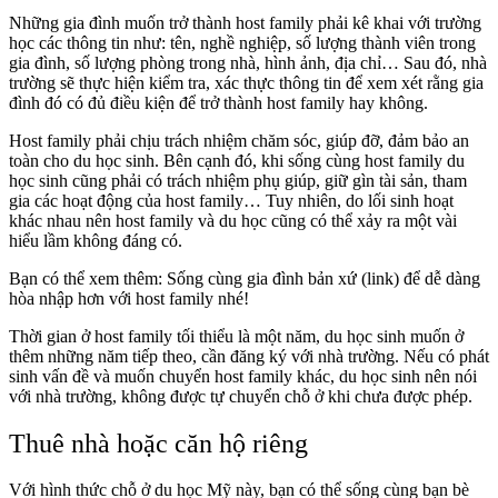
Những gia đình muốn trở thành host family phải kê khai với trường
học các thông tin như: tên, nghề nghiệp, số lượng thành viên trong
gia đình, số lượng phòng trong nhà, hình ảnh, địa chỉ… Sau đó, nhà
trường sẽ thực hiện kiểm tra, xác thực thông tin để xem xét rằng gia
đình đó có đủ điều kiện để trở thành host family hay không.
Host family phải chịu trách nhiệm chăm sóc, giúp đỡ, đảm bảo an
toàn cho du học sinh. Bên cạnh đó, khi sống cùng host family du
học sinh cũng phải có trách nhiệm phụ giúp, giữ gìn tài sản, tham
gia các hoạt động của host family… Tuy nhiên, do lối sinh hoạt
khác nhau nên host family và du học cũng có thể xảy ra một vài
hiểu lầm không đáng có.
Bạn có thể xem thêm: Sống cùng gia đình bản xứ (link) để dễ dàng
hòa nhập hơn với host family nhé!
Thời gian ở host family tối thiểu là một năm, du học sinh muốn ở
thêm những năm tiếp theo, cần đăng ký với nhà trường. Nếu có phát
sinh vấn đề và muốn chuyển host family khác, du học sinh nên nói
với nhà trường, không được tự chuyển chỗ ở khi chưa được phép.
Thuê nhà hoặc căn hộ riêng
Với hình thức chỗ ở du học Mỹ này, bạn có thể sống cùng bạn bè